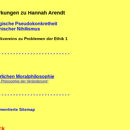
rkungen zu Hannah Arendt
ische Pseudokonkretheit
hischer Nihilismus
ikvereins zu Problemen der Ethik 1
rlichen Moralphilosophie
he Philosophie der Veränderung“
entierte Sitemap
ck