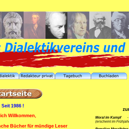
Seit 1986 !
zu
lich Willkommen
,
Moral im Kampf
(erscheint im Frühjah
tische Bücher für mündige Leser