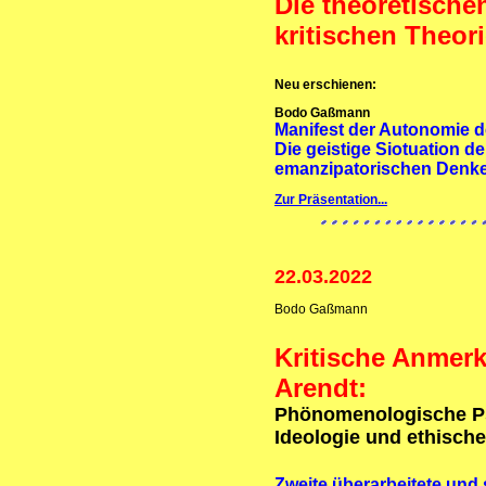
Die theoretische
kritischen Theor
Neu erschienen:
Bodo Gaßmann
Manifest der Autonomie d
Die geistige Siotuation d
emanzipatorischen Denk
Zur Präsentation...
22.03.2022
Bodo Gaßmann
Kritische Anmer
Arendt:
Phönomenologische Ps
Ideologie und ethische
Zweite überarbeitete und s