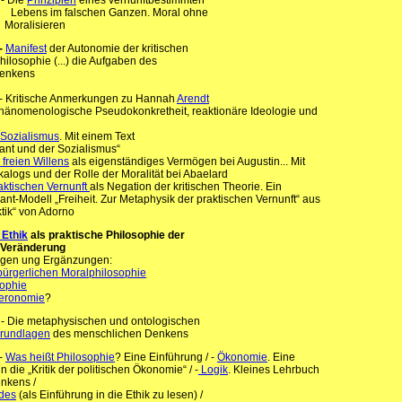
e
- Die
Prinzipien
eines vernunftbestimmten
ebens im falschen Ganzen. Moral ohne
ralisieren
-
Manifest
der Autonomie der kritischen
hilosophie (...) die Aufgaben des
Denkens
tische Anmerkungen zu Hannah
Arendt
ische Pseudokonkretheit, reaktionäre Ideologie und
 Sozialismus
. Mit einem Text
Kant und der Sozialismus“
freien Willens
als eigenständiges Vermögen bei Augustin... Mit
alogs und der Rolle der Moralität bei Abaelard
aktischen Vernunft
als Negation der kritischen Theorie. Ein
t-Modell „Freiheit. Zur Metaphysik der praktischen Vernunft“ aus
tik“ von Adorno
Ethik
als praktische Philosophie der
Veränderung
ngen ung Ergänzungen:
bürgerlichen Moralphilosophie
sophie
teronomie
?
e
- Die metaphysischen und ontologischen
rundlagen
des menschlichen Denkens
-
Was heißt Philosophie
? Eine Einführung / -
Ökonomie
. Eine
 die „Kritik der politischen Ökonomie“ / -
Logik
. Kleines Lehrbuch
nkens /
ndes
(als Einführung in die Ethik zu lesen) /