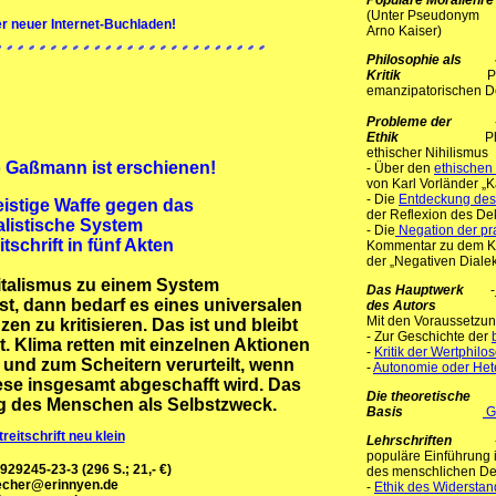
Populäre Morallehr
(Unter Pseudonym L
er neuer Internet-Buchladen!
Arno Kaiser) Mo
Philosophie als 
Kritik
P
emanzipatorischen 
P
robleme der
- Kri
Ethik
Phänomenolog
ethischer Nihilismus
o Gaßmann ist erschienen!
- Über den
ethischen
von Karl Vorländer „
- Die
Entdeckung des 
eistige Waffe gegen das
der Reflexion des Dek
alistische System
- Die
Negation der pr
itschrift in fünf Akten
Kommentar zu dem Kan
der „Negativen Dialek
talismus zu einem System
Das Hauptwerk
-
, dann bedarf es eines universalen
des Autors
Mit den Voraussetzu
en zu kritisieren. Das ist und bleibt
- Zur Geschichte der
. Klima retten mit einzelnen Aktionen
-
Kritik der Wertphilo
 und zum Scheitern verurteilt, wenn
-
Autonomie oder He
ese insgesamt abgeschafft wird. Das
Die theoretisch
ng des Menschen als Selbstzweck.
Basis
G
Lehrschriften
populäre Einführung in
929245-23-3 (296 S.; 21,- €)
des menschlichen De
echer@erinnyen.de
-
Ethik des Widersta