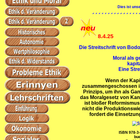
Dies ist uns
8.4.25
Die Streitschrift von Bod
Moral als g
kapit
Eine Stre
Wenn der Kapi
zusammengeschossen ist
Prinzips, um ihn als Ganz
das Moralgesetz von Kant
ist bloßer Reformismus
nicht die Produktionswi
fordert die Einsetzu
ISBN 978-3-
bu