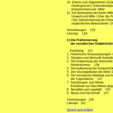
10. Exkurs zum allgemeinen Zu
Ontologisches / Erkenntnistheor
Körperlichkeit und Wille
11. Die Bedeutung des freien Wi
Umwelt und Wille / Über die Frei
/ Die Säkularisierung der Erb
unglückliches Bewusstsein / Der
Anmerkungen 124
Literatur 128
C) Die Präformierung
der moralischen Subjektivität 
Einleitung 131
1. Historische Voraussetzungen: 
2. Glauben und Vernunft, Autori
3. Die Entdeckung der menschliche
Nominalismus 138
4. Die Aufwertung der Körperlic
5. Der Grundgedanke der Ethik:
6. Der moralische Maßstab von 
die Tugendlehre 147
7. Handlungen und Werke
Einwände von Max Weber gege
8. Moralität und Legalität 155
9. Moral und Herrschaft 157
Anmerkungen 159
Literatur 161
Zurück zum Anfang