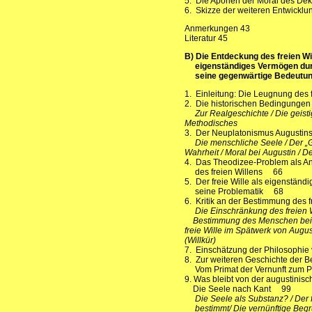
5. Die Aporien der Moral des D
6. Skizze der weiteren Entwick
Anmerkungen 43
Literatur 45
B) Die Entdeckung des freien Wi
eigenständiges Vermögen dur
seine gegenwärtige Bedeutu
1. Einleitung: Die Leugnung des 
2. Die historischen Bedingungen
Zur Realgeschichte / Die geis
Methodisches
3. Der Neuplatonismus Augusti
Die menschliche Seele / Der „Got
Wahrheit
/ Moral bei Augustin / D
4. Das Theodizee-Problem als An
des freien Willens 66
5. Der freie Wille als eigenstän
seine Problematik 68
6. Kritik an der Bestimmung des
Die Einschränkung des freien Wi
Bestimmung des Menschen bei Au
freie Wille im Spätwerk von Augu
(Willkür)
7. Einschätzung der Philosophi
8. Zur weiteren Geschichte der 
Vom Primat der Vernunft zum P
9. Was bleibt von der augustinis
Die Seele nach Kant 99
Die Seele als Substanz? / Der fr
bestimmt/ Die vernünftige Begr