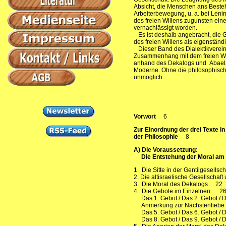
Absicht, die Menschen ans Beste
Arbeiterbewegung, u. a. bei Leni
des freien Willens zugunsten eine
vernachlässigt worden.
Es ist deshalb angebracht, die 
des freien Willens als eigenständ
Dieser Band des Dialektikvereins
Zusammenhang mit dem freien Wil
anhand des Dekalogs und Abaelar
Moderne. Ohne die philosophische 
unmöglich.
Vorwort
6
Zur Einordnung der drei Texte i
der Philosophie
8
A) Die Voraussetzung:
Die Entstehung der Moral am
1.
Die Sitte in der Gentilgesellsch
2. Die altisraelische Gesellschaf
3. Die Moral des Dekalogs 22
4. Die Gebote im Einzelnen
Das 1. Gebot / Das 2. Gebot / D
Anmerkung zur Nächstenlieb
Das 5. Gebot / Das 6. Gebot / D
Das 8. Gebot / Das 9. Gebot / D