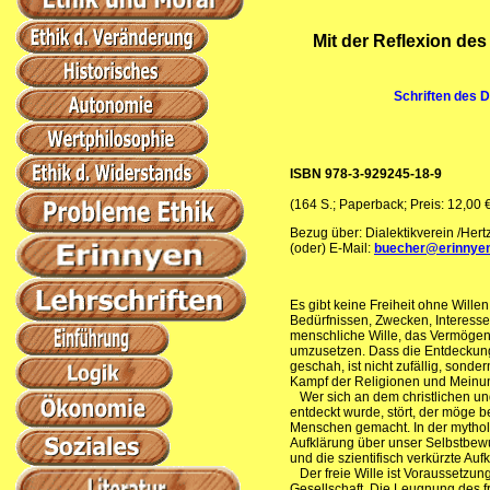
Mit der Reflexion des
Schriften des D
ISBN 978-3-929245-18-9
(164 S.; Paperback; Preis: 12,00 
Bezug über: Dialektikverein /Hert
(oder) E-Mail:
buecher@erinnye
Es gibt keine Freiheit ohne Willen
Bedürfnissen, Zwecken, Interesse
menschliche Wille, das Vermögen
umzusetzen. Dass die Entdeckung 
geschah, ist nicht zufällig, sond
Kampf der Religionen und Meinung
Wer sich an dem christlichen un
entdeckt wurde, stört, der möge 
Menschen gemacht. In der mytholog
Aufklärung über unser Selbstbewu
und die szientifisch verkürzte Au
Der freie Wille ist Voraussetzung
Gesellschaft. Die Leugnung des fr